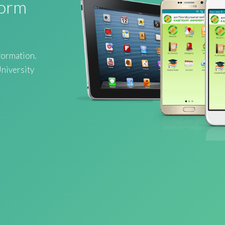
form
formation.
University