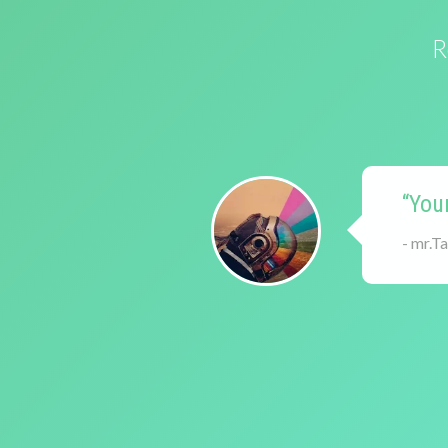
R
“You
- mr.T