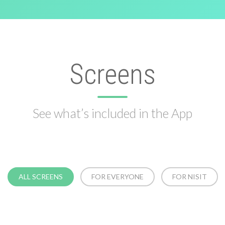
Screens
See what’s included in the App
ALL SCREENS
FOR EVERYONE
FOR NISIT